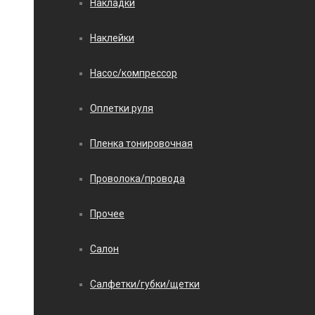
Накладки
Наклейки
Насос/компрессор
Оплетки руля
Пленка тонировочная
Проволока/провода
Прочее
Салон
Салфетки/губки/щетки