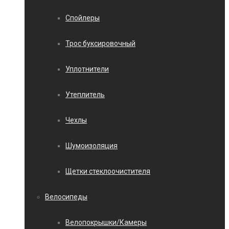
Спойлеры
Трос буксировочный
Уплотнители
Утеплитель
Чехлы
Шумоизоляция
Щетки стеклоочистителя
Велосипеды
Велопокрышки/Камеры