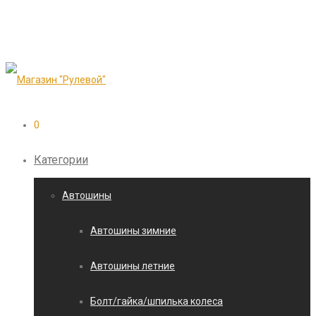
0
Категории
Автошины
Автошины зимние
Автошины летние
Болт/гайка/шпилька колеса