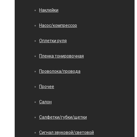
Наклейки
Насос/компрессор
Оплетки руля
Пленка тонировочная
Проволока/провода
Прочее
Салон
Салфетки/губки/щетки
Сигнал звуковой/световой