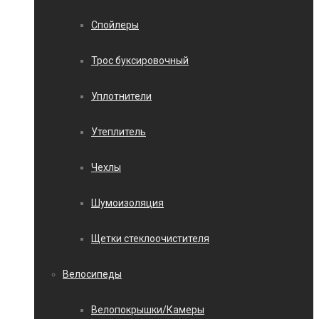
Спойлеры
Трос буксировочный
Уплотнители
Утеплитель
Чехлы
Шумоизоляция
Щетки стеклоочистителя
Велосипеды
Велопокрышки/Камеры