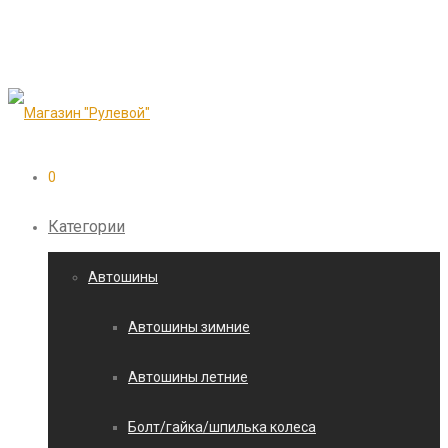
0
Категории
Автошины
Автошины зимние
Автошины летние
Болт/гайка/шпилька колеса