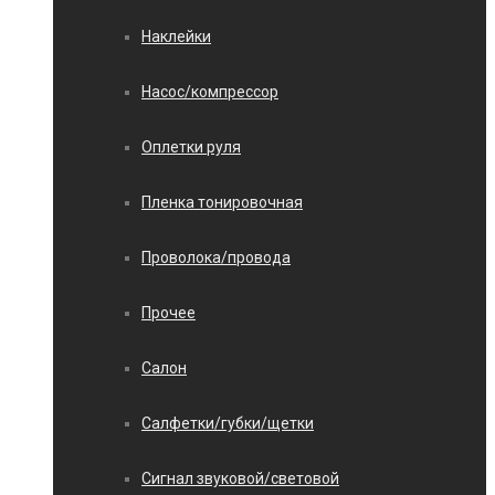
Наклейки
Насос/компрессор
Оплетки руля
Пленка тонировочная
Проволока/провода
Прочее
Салон
Салфетки/губки/щетки
Сигнал звуковой/световой