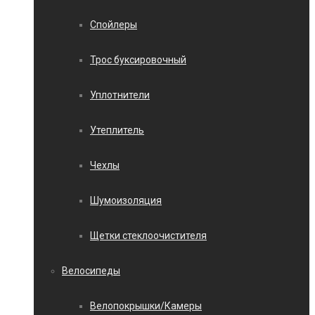
Спойлеры
Трос буксировочный
Уплотнители
Утеплитель
Чехлы
Шумоизоляция
Щетки стеклоочистителя
Велосипеды
Велопокрышки/Камеры