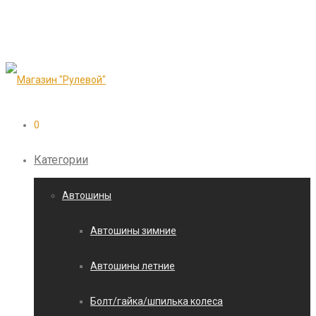
0
Категории
Автошины
Автошины зимние
Автошины летние
Болт/гайка/шпилька колеса