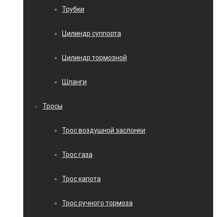
Трубки
Цилиндр суппорта
Цилиндр тормозной
Шланги
Тросы
Трос воздушной заслонки
Трос газа
Трос капота
Трос ручного тормоза