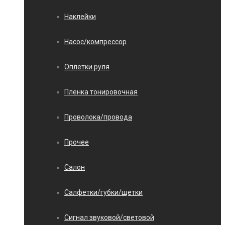
Наклейки
Насос/компрессор
Оплетки руля
Пленка тонировочная
Проволока/провода
Прочее
Салон
Салфетки/губки/щетки
Сигнал звуковой/световой