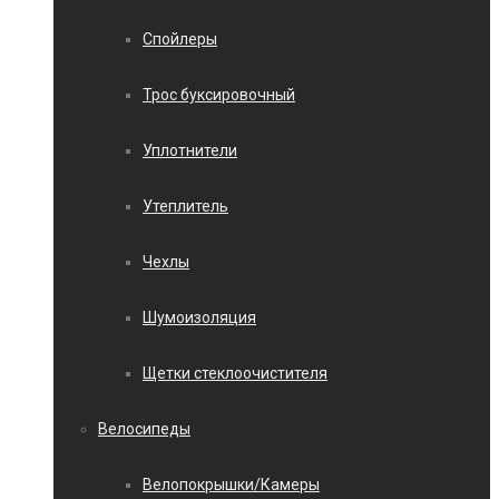
Спойлеры
Трос буксировочный
Уплотнители
Утеплитель
Чехлы
Шумоизоляция
Щетки стеклоочистителя
Велосипеды
Велопокрышки/Камеры