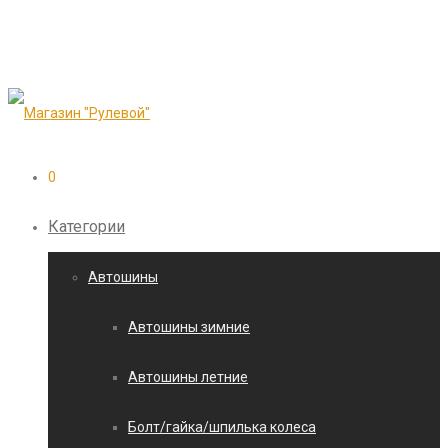
0
Категории
Автошины
Автошины зимние
Автошины летние
Болт/гайка/шпилька колеса