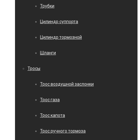
Трубки
Цилиндр суппорта
Цилиндр тормозной
Шланги
Тросы
Трос воздушной заслонки
Трос газа
Трос капота
Трос ручного тормоза