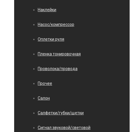
Наклейки
Насос/компрессор
Оплетки руля
Пленка тонировочная
Проволока/провода
Прочее
Салон
Салфетки/губки/щетки
Сигнал звуковой/световой