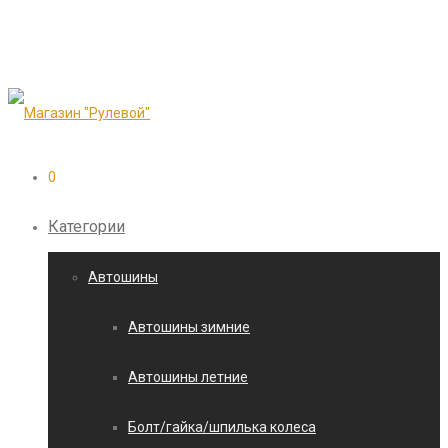
0
Категории
Автошины
Автошины зимние
Автошины летние
Болт/гайка/шпилька колеса