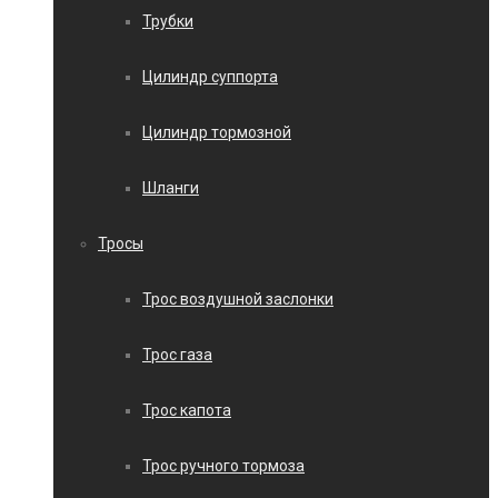
Трубки
Цилиндр суппорта
Цилиндр тормозной
Шланги
Тросы
Трос воздушной заслонки
Трос газа
Трос капота
Трос ручного тормоза