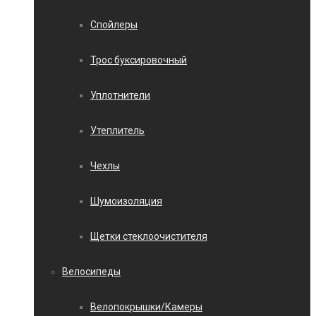
Спойлеры
Трос буксировочный
Уплотнители
Утеплитель
Чехлы
Шумоизоляция
Щетки стеклоочистителя
Велосипеды
Велопокрышки/Камеры