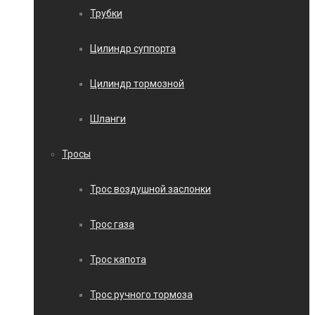
Трубки
Цилиндр суппорта
Цилиндр тормозной
Шланги
Тросы
Трос воздушной заслонки
Трос газа
Трос капота
Трос ручного тормоза