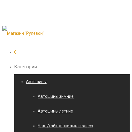
0
Категории
Автошины
Автошины зимние
Автошины летние
Болт/гайка/шпилька колеса