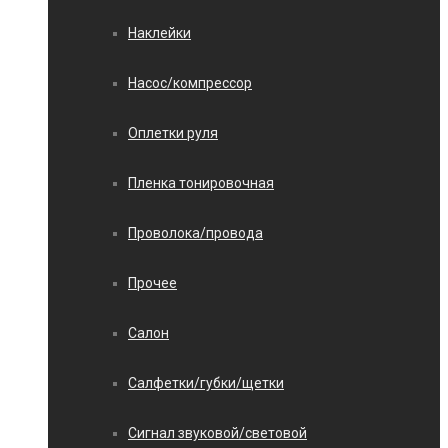
Наклейки
Насос/компрессор
Оплетки руля
Пленка тонировочная
Проволока/провода
Прочее
Салон
Салфетки/губки/щетки
Сигнал звуковой/световой