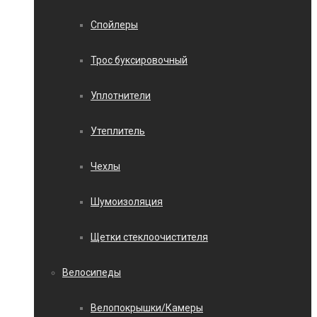
Спойлеры
Трос буксировочный
Уплотнители
Утеплитель
Чехлы
Шумоизоляция
Щетки стеклоочистителя
Велосипеды
Велопокрышки/Камеры