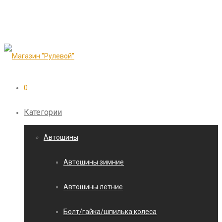
0
Категории
Автошины
Автошины зимние
Автошины летние
Болт/гайка/шпилька колеса