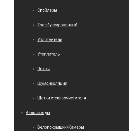
Спойлеры
Трос буксировочный
Уплотнители
Утеплитель
Чехлы
Шумоизоляция
Щетки стеклоочистителя
Велосипеды
Велопокрышки/Камеры