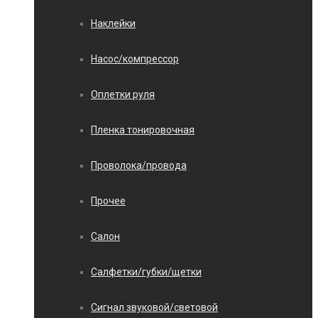
Наклейки
Насос/компрессор
Оплетки руля
Пленка тонировочная
Проволока/провода
Прочее
Салон
Салфетки/губки/щетки
Сигнал звуковой/световой