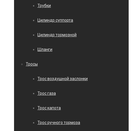
Трубки
Цилиндр суппорта
Цилиндр тормозной
Шланги
Тросы
Трос воздушной заслонки
Трос газа
Трос капота
Трос ручного тормоза