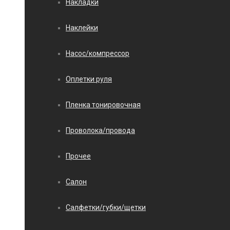
Накладки
Наклейки
Насос/компрессор
Оплетки руля
Пленка тонировочная
Проволока/провода
Прочее
Салон
Салфетки/губки/щетки