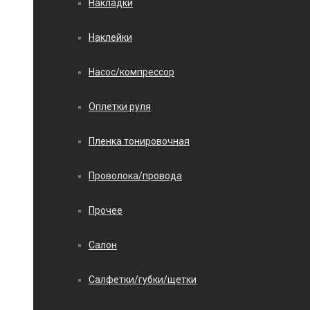
Накладки
Наклейки
Насос/компрессор
Оплетки руля
Пленка тонировочная
Проволока/провода
Прочее
Салон
Салфетки/губки/щетки