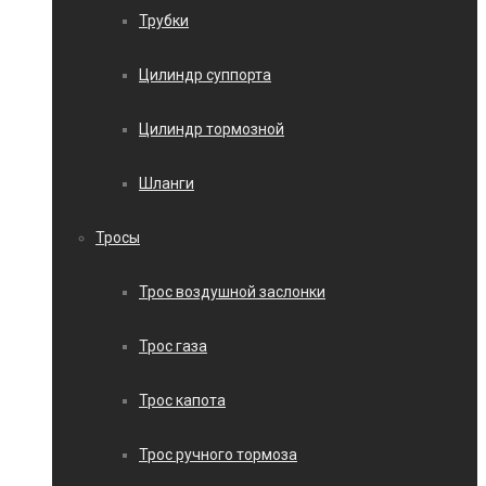
Трубки
Цилиндр суппорта
Цилиндр тормозной
Шланги
Тросы
Трос воздушной заслонки
Трос газа
Трос капота
Трос ручного тормоза