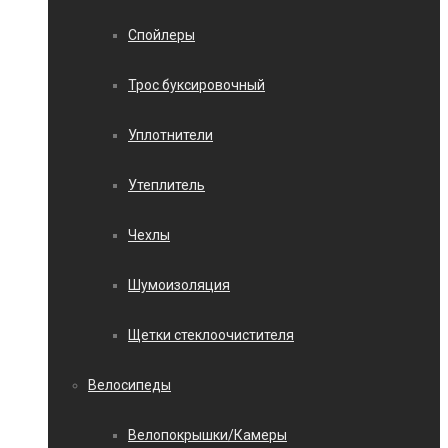
Спойлеры
Трос буксировочный
Уплотнители
Утеплитель
Чехлы
Шумоизоляция
Щетки стеклоочистителя
Велосипеды
Велопокрышки/Камеры