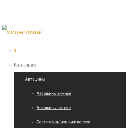
0
Категории
Автошины
Автошины зимние
Автошины летние
Болт/гайка/шпилька колеса