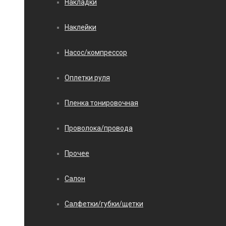
Накладки
Наклейки
Насос/компрессор
Оплетки руля
Пленка тонировочная
Проволока/провода
Прочее
Салон
Салфетки/губки/щетки