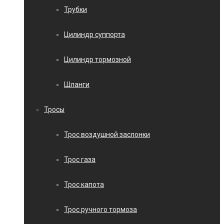
Трубки
Цилиндр суппорта
Цилиндр тормозной
Шланги
Тросы
Трос воздушной заслонки
Трос газа
Трос капота
Трос ручного тормоза