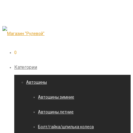
0
Категории
Автошины
Автошины зимние
Автошины летние
Болт/гайка/шпилька колеса