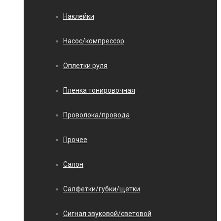
Наклейки
Насос/компрессор
Оплетки руля
Пленка тонировочная
Проволока/провода
Прочее
Салон
Салфетки/губки/щетки
Сигнал звуковой/световой