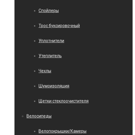
Спойлеры
Трос буксировочный
Уплотнители
Утеплитель
Чехлы
Шумоизоляция
Щетки стеклоочистителя
Велосипеды
Велопокрышки/Камеры