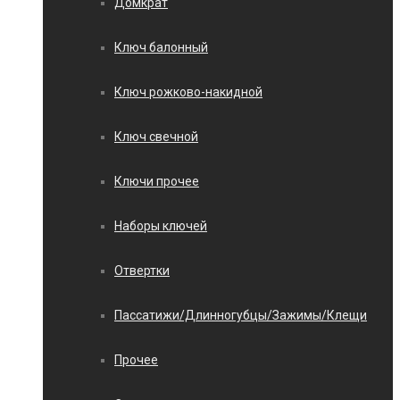
Домкрат
Ключ балонный
Ключ рожково-накидной
Ключ свечной
Ключи прочее
Наборы ключей
Отвертки
Пассатижи/Длинногубцы/Зажимы/Клещи
Прочее