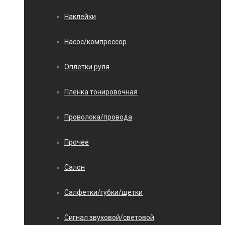
Наклейки
Насос/компрессор
Оплетки руля
Пленка тонировочная
Проволока/провода
Прочее
Салон
Салфетки/губки/щетки
Сигнал звуковой/световой