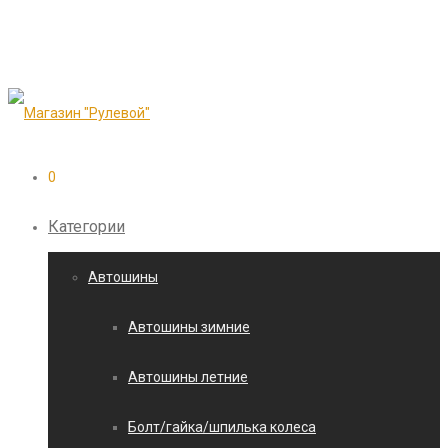
0
Категории
Автошины
Автошины зимние
Автошины летние
Болт/гайка/шпилька колеса