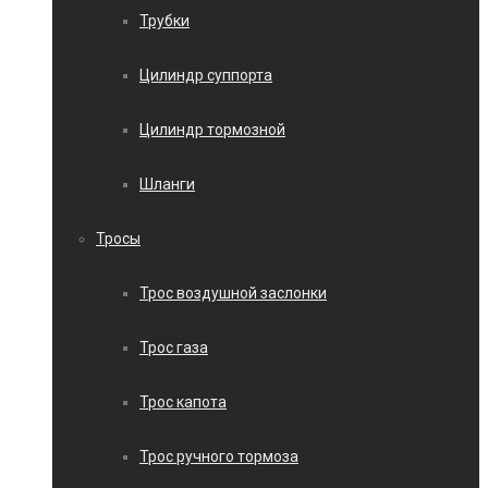
Трубки
Цилиндр суппорта
Цилиндр тормозной
Шланги
Тросы
Трос воздушной заслонки
Трос газа
Трос капота
Трос ручного тормоза