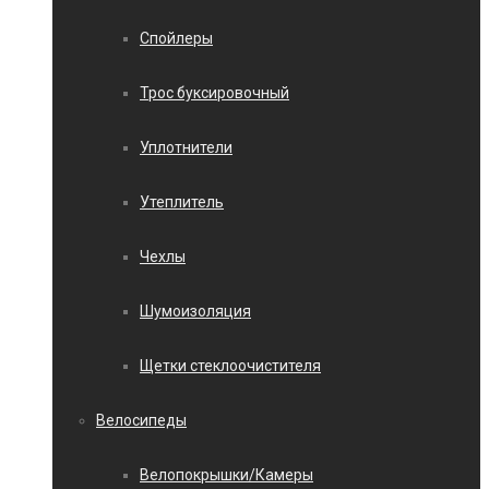
Спойлеры
Трос буксировочный
Уплотнители
Утеплитель
Чехлы
Шумоизоляция
Щетки стеклоочистителя
Велосипеды
Велопокрышки/Камеры