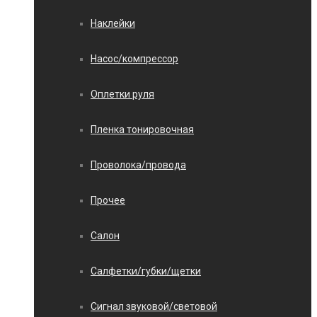
Наклейки
Насос/компрессор
Оплетки руля
Пленка тонировочная
Проволока/провода
Прочее
Салон
Салфетки/губки/щетки
Сигнал звуковой/световой