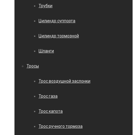
Трубки
Цилиндр суппорта
Цилиндр тормозной
Шланги
Тросы
Трос воздушной заслонки
Трос газа
Трос капота
Трос ручного тормоза