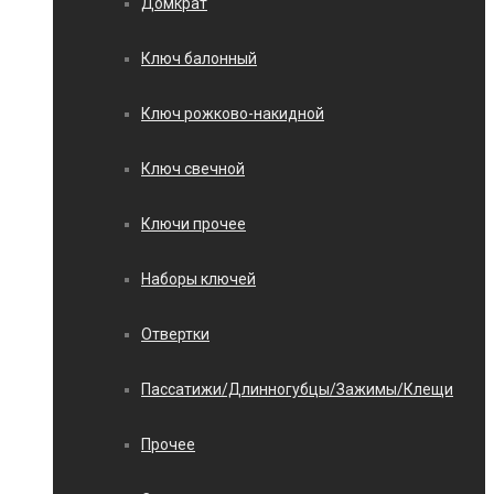
Домкрат
Ключ балонный
Ключ рожково-накидной
Ключ свечной
Ключи прочее
Наборы ключей
Отвертки
Пассатижи/Длинногубцы/Зажимы/Клещи
Прочее