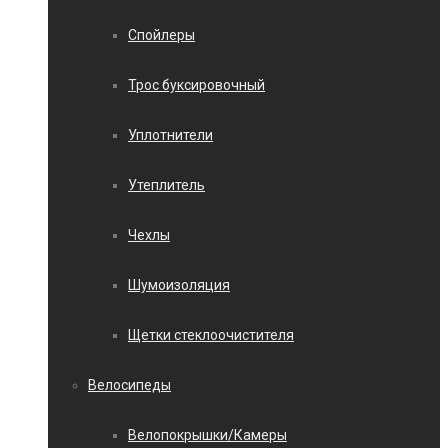
Спойлеры
Трос буксировочный
Уплотнители
Утеплитель
Чехлы
Шумоизоляция
Щетки стеклоочистителя
Велосипеды
Велопокрышки/Камеры