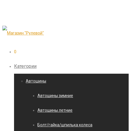
0
Категории
Автошины
Автошины зимние
Автошины летние
Болт/гайка/шпилька колеса