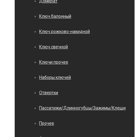
Домкрат
Ключ балонный
Ключ рожково-накидной
Ключ свечной
Ключи прочее
Наборы ключей
Отвертки
Пассатижи/Длинногубцы/Зажимы/Клещи
Прочее