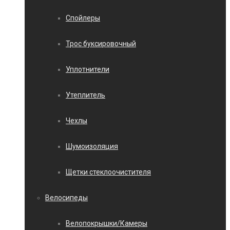
Спойлеры
Трос буксировочный
Уплотнители
Утеплитель
Чехлы
Шумоизоляция
Щетки стеклоочистителя
Велосипеды
Велопокрышки/Камеры