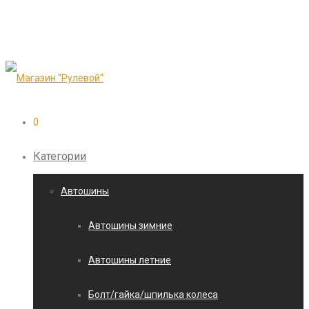
0
Категории
Автошины
Автошины зимние
Автошины летние
Болт/гайка/шпилька колеса