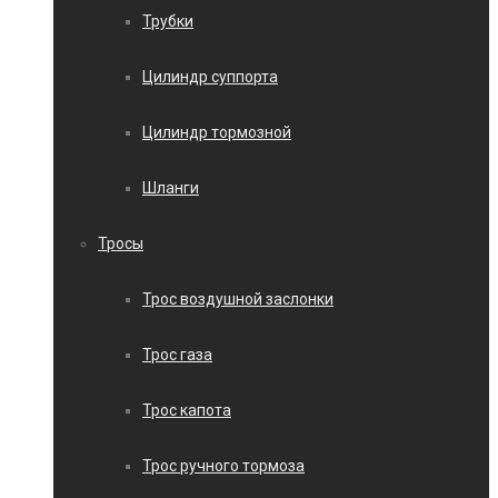
Трубки
Цилиндр суппорта
Цилиндр тормозной
Шланги
Тросы
Трос воздушной заслонки
Трос газа
Трос капота
Трос ручного тормоза