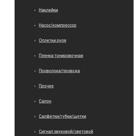
Наклейки
Насос/компрессор
Оплетки руля
Пленка тонировочная
Проволока/провода
Прочее
Салон
Салфетки/губки/щетки
Сигнал звуковой/световой