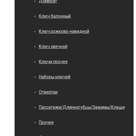
Домкрат
Ключ балонный
Ключ рожково-накидной
Ключ свечной
Ключи прочее
Наборы ключей
Отвертки
Пассатижи/Длинногубцы/Зажимы/Клещи
Прочее