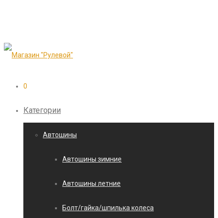
0
Категории
Автошины
Автошины зимние
Автошины летние
Болт/гайка/шпилька колеса