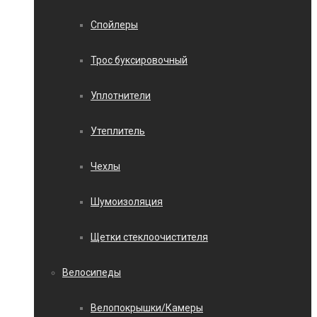
Спойлеры
Трос буксировочный
Уплотнители
Утеплитель
Чехлы
Шумоизоляция
Щетки стеклоочистителя
Велосипеды
Велопокрышки/Камеры