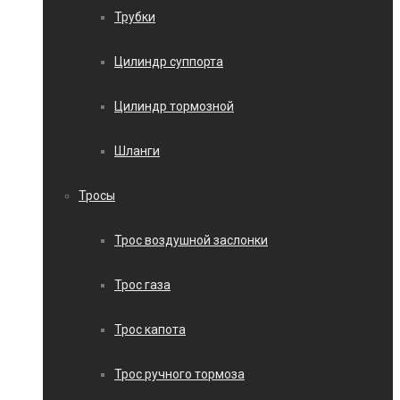
Трубки
Цилиндр суппорта
Цилиндр тормозной
Шланги
Тросы
Трос воздушной заслонки
Трос газа
Трос капота
Трос ручного тормоза