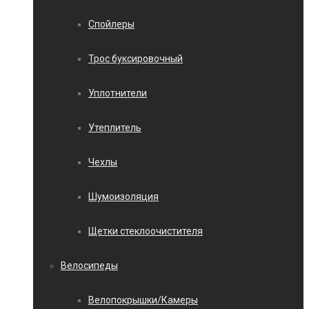
Спойлеры
Трос буксировочный
Уплотнители
Утеплитель
Чехлы
Шумоизоляция
Щетки стеклоочистителя
Велосипеды
Велопокрышки/Камеры