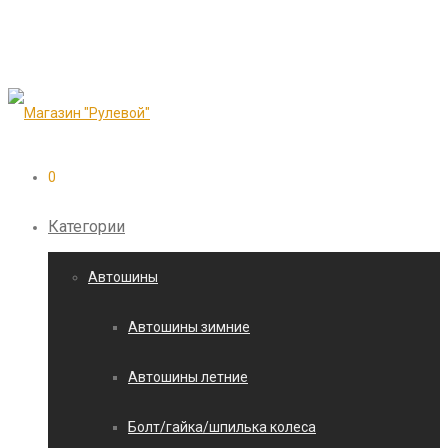
0
Категории
Автошины
Автошины зимние
Автошины летние
Болт/гайка/шпилька колеса