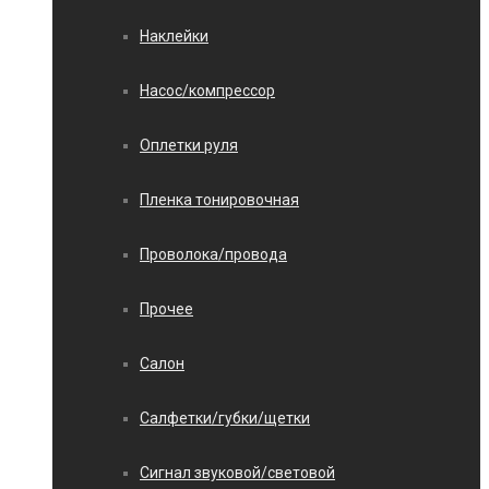
Наклейки
Насос/компрессор
Оплетки руля
Пленка тонировочная
Проволока/провода
Прочее
Салон
Салфетки/губки/щетки
Сигнал звуковой/световой