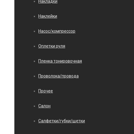
Накладки
Наклейки
Насос/компрессор
Оплетки руля
Пленка тонировочная
Проволока/провода
Прочее
Салон
Салфетки/губки/щетки