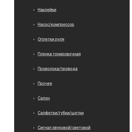
Наклейки
Насос/компрессор
Оплетки руля
Пленка тонировочная
Проволока/провода
Прочее
Салон
Салфетки/губки/щетки
Сигнал звуковой/световой