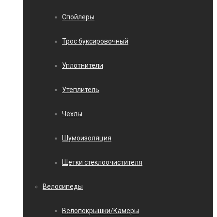
Спойлеры
Трос буксировочный
Уплотнители
Утеплитель
Чехлы
Шумоизоляция
Щетки стеклоочистителя
Велосипеды
Велопокрышки/Камеры