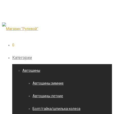
0
Категории
Автошины
Автошины зимние
Автошины летние
Болт/гайка/шпилька колеса