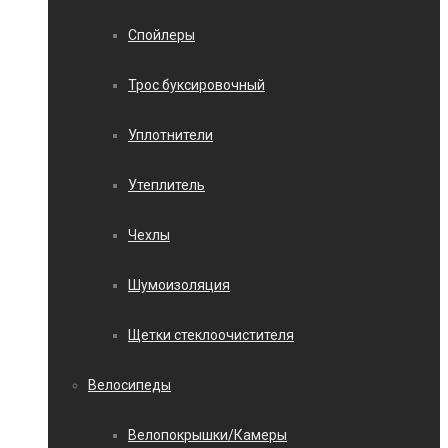
Спойлеры
Трос буксировочный
Уплотнители
Утеплитель
Чехлы
Шумоизоляция
Щетки стеклоочистителя
Велосипеды
Велопокрышки/Камеры