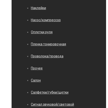
Наклейки
Насос/компрессор
Оплетки руля
Пленка тонировочная
Проволока/провода
Прочее
Салон
Салфетки/губки/щетки
Сигнал звуковой/световой