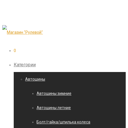
0
Категории
Автошины
Автошины зимние
Автошины летние
Болт/гайка/шпилька колеса