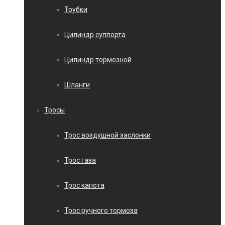
Трубки
Цилиндр суппорта
Цилиндр тормозной
Шланги
Тросы
Трос воздушной заслонки
Трос газа
Трос капота
Трос ручного тормоза