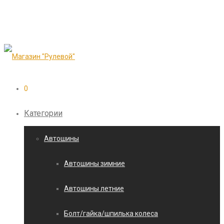
0
Категории
Автошины
Автошины зимние
Автошины летние
Болт/гайка/шпилька колеса