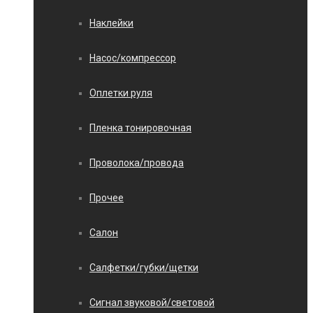
Наклейки
Насос/компрессор
Оплетки руля
Пленка тонировочная
Проволока/провода
Прочее
Салон
Салфетки/губки/щетки
Сигнал звуковой/световой