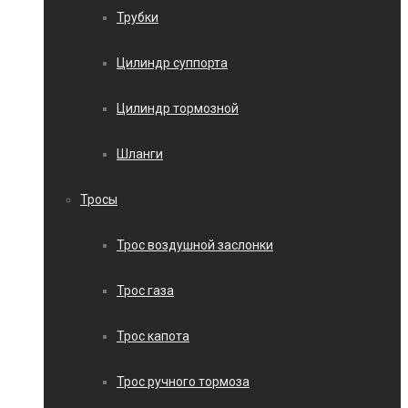
Трубки
Цилиндр суппорта
Цилиндр тормозной
Шланги
Тросы
Трос воздушной заслонки
Трос газа
Трос капота
Трос ручного тормоза