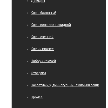
Домкрат
Ключ балонный
Ключ рожково-накидной
Ключ свечной
Ключи прочее
Наборы ключей
Отвертки
Пассатижи/Длинногубцы/Зажимы/Клещи
Прочее