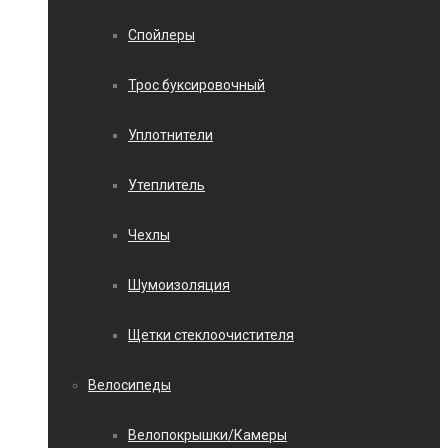
Спойлеры
Трос буксировочный
Уплотнители
Утеплитель
Чехлы
Шумоизоляция
Щетки стеклоочистителя
Велосипеды
Велопокрышки/Камеры