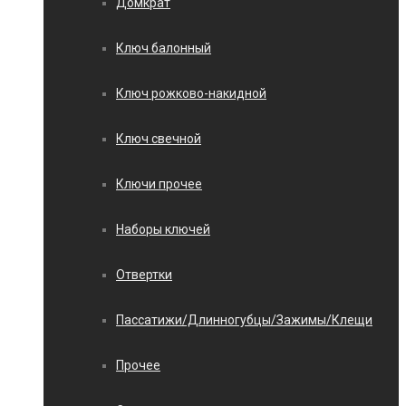
Домкрат
Ключ балонный
Ключ рожково-накидной
Ключ свечной
Ключи прочее
Наборы ключей
Отвертки
Пассатижи/Длинногубцы/Зажимы/Клещи
Прочее