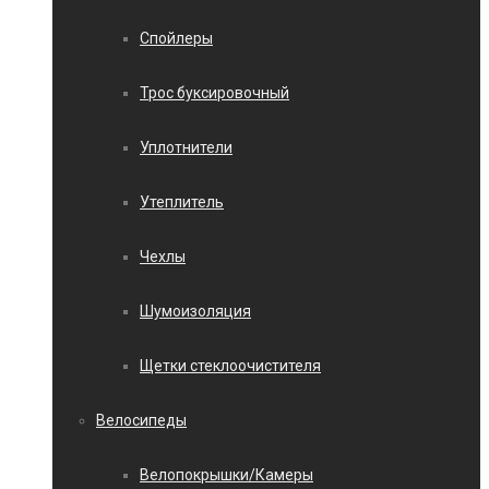
Спойлеры
Трос буксировочный
Уплотнители
Утеплитель
Чехлы
Шумоизоляция
Щетки стеклоочистителя
Велосипеды
Велопокрышки/Камеры