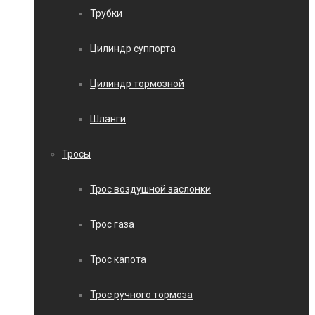
Трубки
Цилиндр суппорта
Цилиндр тормозной
Шланги
Тросы
Трос воздушной заслонки
Трос газа
Трос капота
Трос ручного тормоза