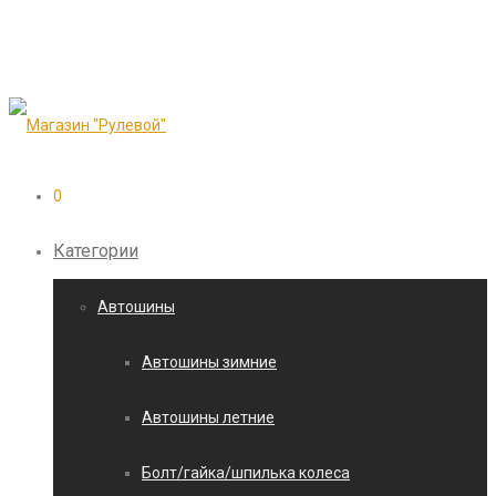
0
Категории
Автошины
Автошины зимние
Автошины летние
Болт/гайка/шпилька колеса