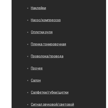
Наклейки
Насос/компрессор
Оплетки руля
Пленка тонировочная
Проволока/провода
Прочее
Салон
Салфетки/губки/щетки
Сигнал звуковой/световой