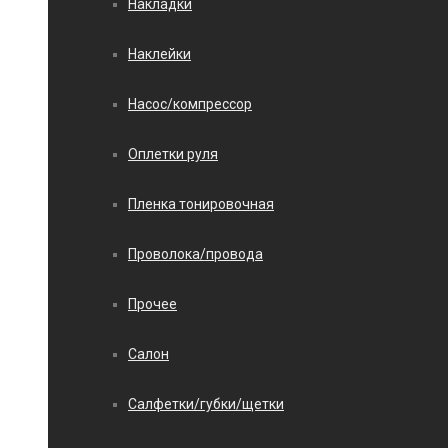
Накладки
Наклейки
Насос/компрессор
Оплетки руля
Пленка тонировочная
Проволока/провода
Прочее
Салон
Салфетки/губки/щетки