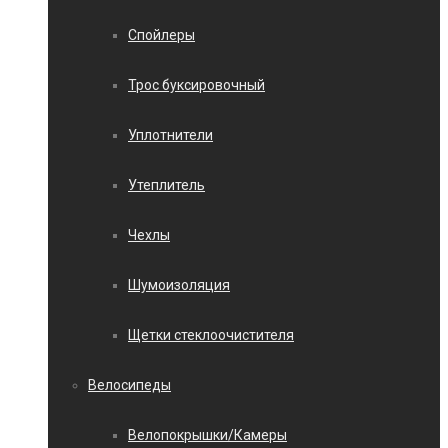
Спойлеры
Трос буксировочный
Уплотнители
Утеплитель
Чехлы
Шумоизоляция
Щетки стеклоочистителя
Велосипеды
Велопокрышки/Камеры