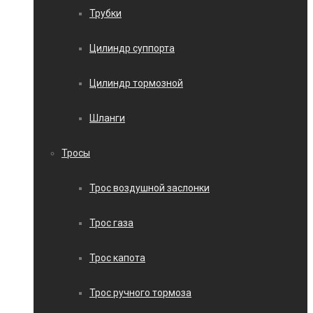
Трубки
Цилиндр суппорта
Цилиндр тормозной
Шланги
Тросы
Трос воздушной заслонки
Трос газа
Трос капота
Трос ручного тормоза