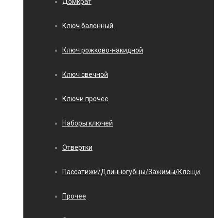
Домкрат
Ключ балонный
Ключ рожково-накидной
Ключ свечной
Ключи прочее
Наборы ключей
Отвертки
Пассатижи/Длинногубцы/Зажимы/Клещи
Прочее