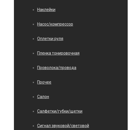
Наклейки
Насос/компрессор
Оплетки руля
Пленка тонировочная
Проволока/провода
Прочее
Салон
Салфетки/губки/щетки
Сигнал звуковой/световой