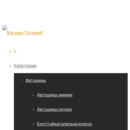
0
Категории
Автошины
Автошины зимние
Автошины летние
Болт/гайка/шпилька колеса