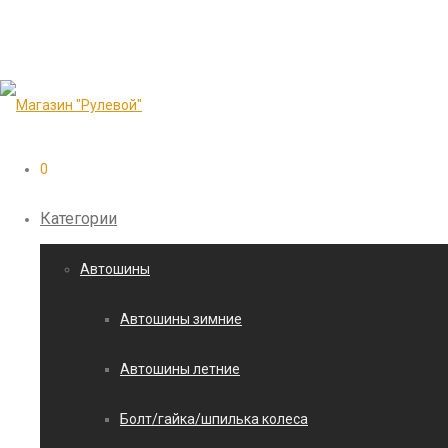
0
Категории
Автошины
Автошины зимние
Автошины летние
Болт/гайка/шпилька колеса