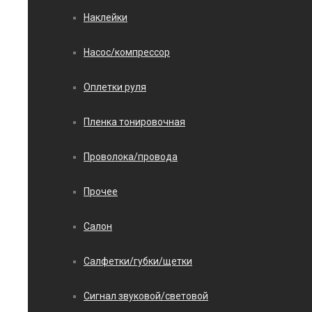
Наклейки
Насос/компрессор
Оплетки руля
Пленка тонировочная
Проволока/провода
Прочее
Салон
Салфетки/губки/щетки
Сигнал звуковой/световой