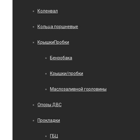
Коленвал
Кольца поршневые
КрышкиПробки
Бензобака
Крышки/пробки
Маслозаливной горловины
Опоры ДВС
Прокладки
ГБЦ