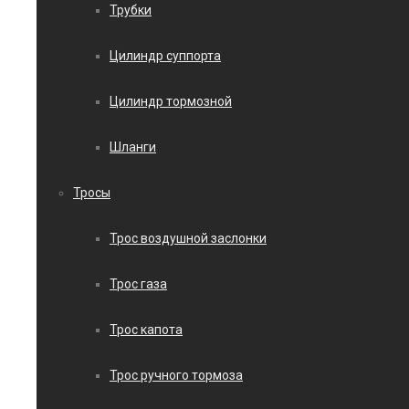
Трубки
Цилиндр суппорта
Цилиндр тормозной
Шланги
Тросы
Трос воздушной заслонки
Трос газа
Трос капота
Трос ручного тормоза