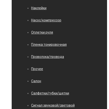
Наклейки
Насос/компрессор
Оплетки руля
Пленка тонировочная
Проволока/провода
Прочее
Салон
Салфетки/губки/щетки
Сигнал звуковой/световой