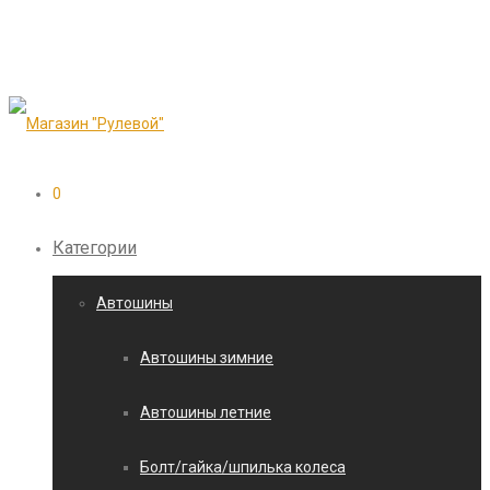
0
Категории
Автошины
Автошины зимние
Автошины летние
Болт/гайка/шпилька колеса