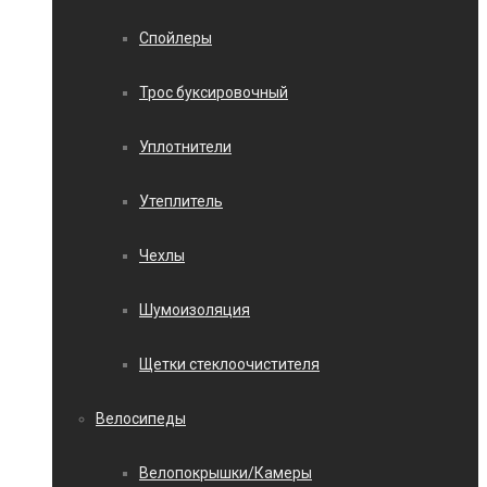
Спойлеры
Трос буксировочный
Уплотнители
Утеплитель
Чехлы
Шумоизоляция
Щетки стеклоочистителя
Велосипеды
Велопокрышки/Камеры