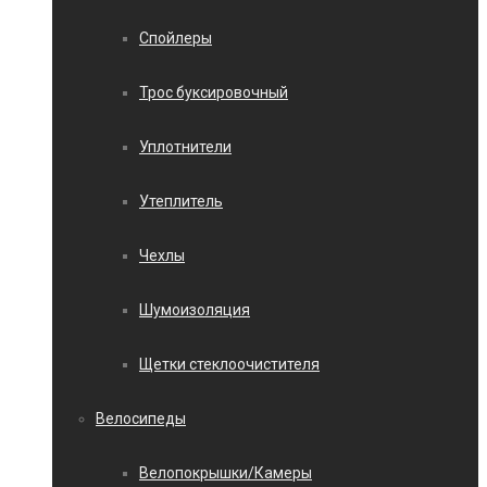
Спойлеры
Трос буксировочный
Уплотнители
Утеплитель
Чехлы
Шумоизоляция
Щетки стеклоочистителя
Велосипеды
Велопокрышки/Камеры