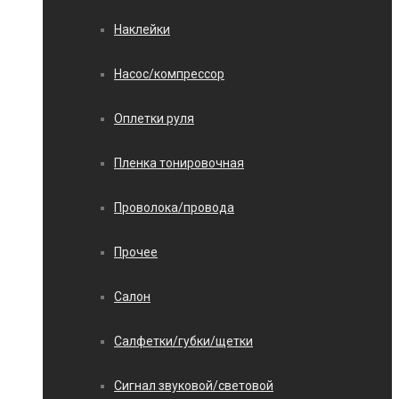
Наклейки
Насос/компрессор
Оплетки руля
Пленка тонировочная
Проволока/провода
Прочее
Салон
Салфетки/губки/щетки
Сигнал звуковой/световой