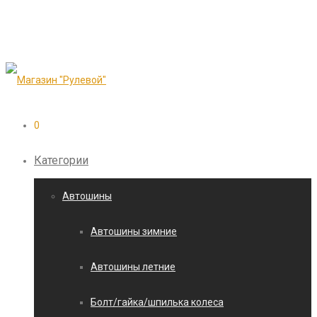
0
Категории
Автошины
Автошины зимние
Автошины летние
Болт/гайка/шпилька колеса