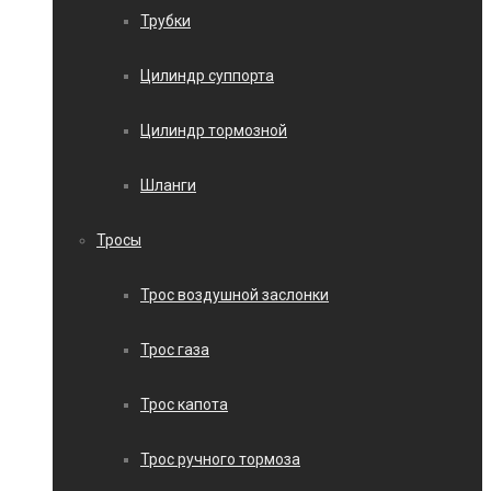
Трубки
Цилиндр суппорта
Цилиндр тормозной
Шланги
Тросы
Трос воздушной заслонки
Трос газа
Трос капота
Трос ручного тормоза